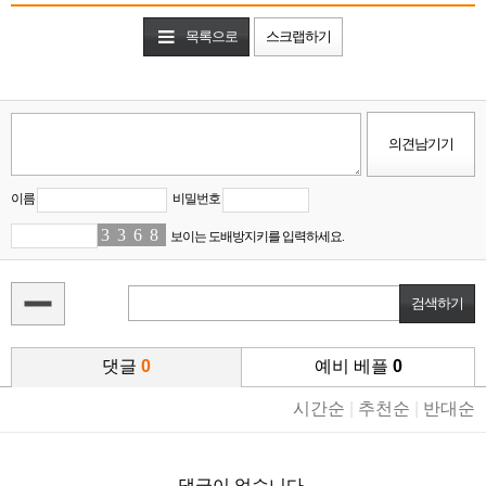
목록으로
스크랩하기
이름
비밀번호
3
3
3
9
6
5
8
1
보이는 도배방지키를 입력하세요.
댓글
0
예비 베플
0
시간순
|
추천순
|
반대순
댓글이 없습니다.