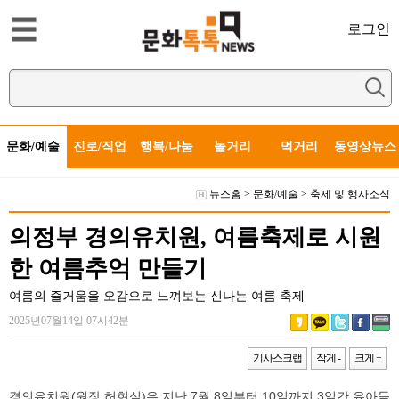
로그인
문화/예술
진로/직업
행복/나눔
놀거리
먹거리
동영상뉴스
뉴스홈
>
문화/예술
>
축제 및 행사소식
의정부 경의유치원, 여름축제로 시원
한 여름추억 만들기
여름의 즐거움을 오감으로 느껴보는 신나는 여름 축제
2025년07월14일 07시42분
기사스크랩
작게 -
크게 +
경의유치원(원장 허현실)은 지난 7월 8일부터 10일까지 3일간 유아들